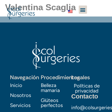
Valentina Scaglia
Navegación
Procedimientos
Legales
Inicio
Belleza
Políticas de
mamaria
privacidad
Nosotros
Contacto
Glúteos
Servicios
perfectos
info@colsurgerie