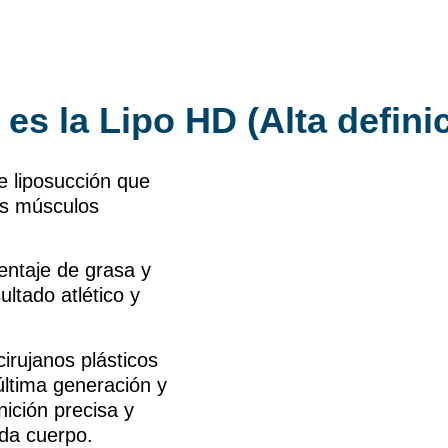
es la Lipo HD (Alta defini
e liposucción que
os músculos
centaje de grasa y
ltado atlético y
ujanos plásticos
última generación y
nición precisa y
ada cuerpo.