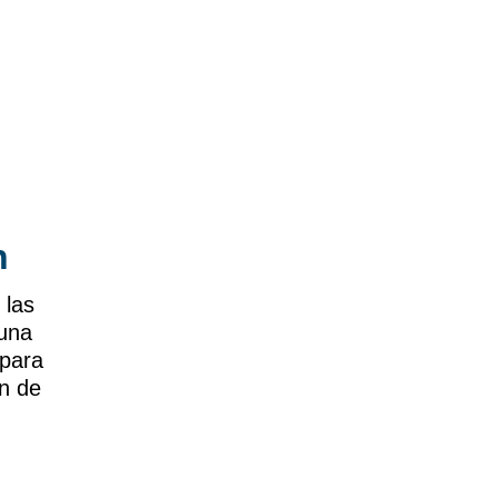
n
 las
 una
para
n de