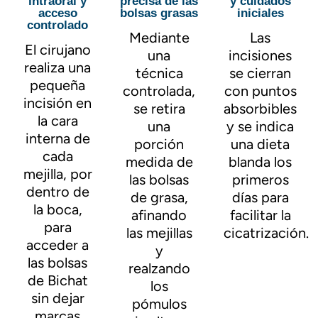
intraoral y
precisa de las
y cuidados
acceso
bolsas grasas
iniciales
controlado
Mediante
Las
El cirujano
una
incisiones
realiza una
técnica
se cierran
pequeña
controlada,
con puntos
incisión en
se retira
absorbibles
la cara
una
y se indica
interna de
porción
una dieta
cada
medida de
blanda los
mejilla, por
las bolsas
primeros
dentro de
de grasa,
días para
la boca,
afinando
facilitar la
para
las mejillas
cicatrización.
acceder a
y
las bolsas
realzando
de Bichat
los
sin dejar
pómulos
marcas