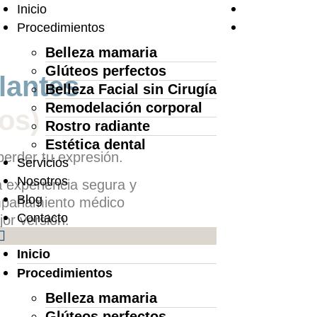
Inicio
Procedimientos
Belleza mamaria
Glúteos perfectos
lantes
Belleza Facial sin Cirugía
Remodelación corporal
os)
Rostro radiante
Estética dental
perder tu expresión.
Servicios
Nosotros
xperiencia segura y
Blog
compañamiento médico
Contacto
jor versión.
Inicio
Procedimientos
Belleza mamaria
Glúteos perfectos