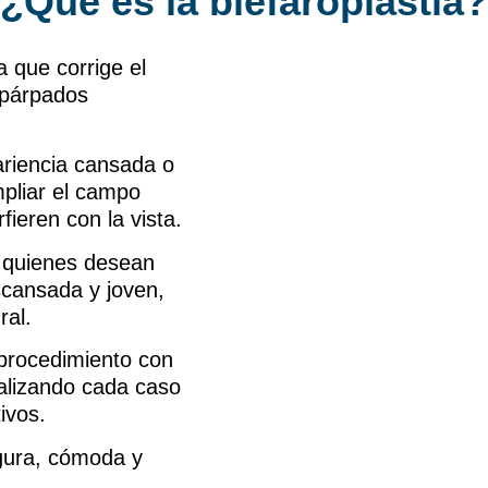
¿Qué es la blefaroplastia?
a que corrige el
s párpados
ariencia cansada o
pliar el campo
fieren con la vista.
r quienes desean
scansada y joven,
ral.
rocedimiento con
nalizando cada caso
ivos.
egura, cómoda y